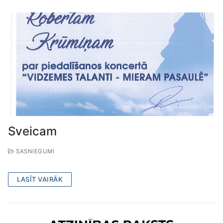
Sveicam
SASNIEGUMI
LASĪT VAIRĀK