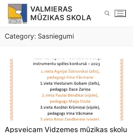
Pāriet
VALMIERAS
uz
MŪZIKAS SKOLA
saturu
Category: Sasniegumi
Meklējamais objekts:
Apsveicam Vidzemes mūzikas skolu