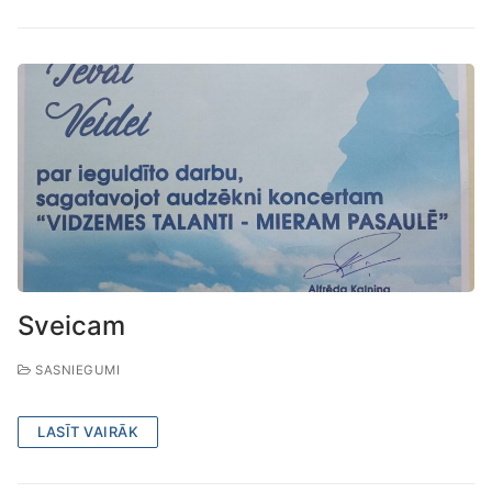
Sveicam
SASNIEGUMI
LASĪT VAIRĀK