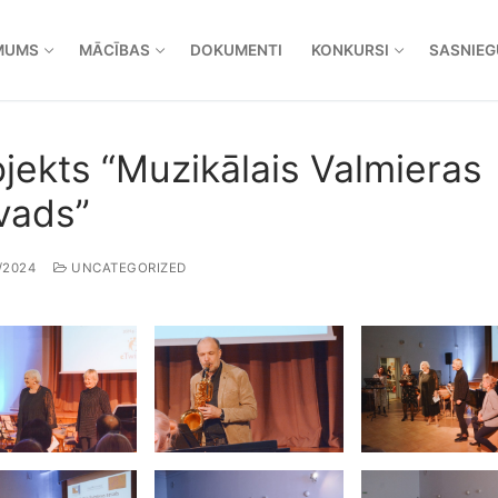
MUMS
MĀCĪBAS
DOKUMENTI
KONKURSI
SASNIEG
ojekts “Muzikālais Valmieras
vads”
/2024
UNCATEGORIZED