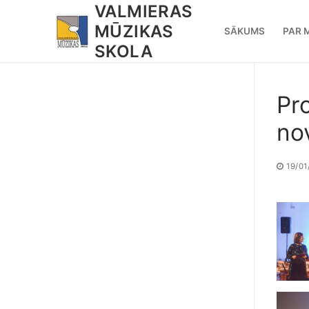
VALMIERAS
Pāriet
uz
MŪZIKAS
SĀKUMS
PAR 
saturu
SKOLA
Pr
no
19/01