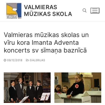
Pāriet
VALMIERAS
uz
MŪZIKAS SKOLA
saturu
Meklējamais objekts:
Valmieras mūzikas skolas un
vīru kora Imanta Adventa
koncerts sv sīmaņa baznīcā
09/12/2018
GALERIJAS